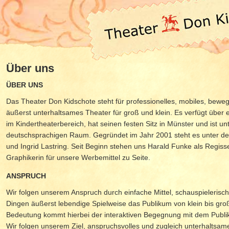
Über uns
ÜBER UNS
Das Theater Don Kidschote steht für professionelles, mobiles, bewe
äußerst unterhaltsames Theater für groß und klein. Es verfügt über e
im Kindertheaterbereich, hat seinen festen Sitz in Münster und ist 
deutschsprachigen Raum. Gegründet im Jahr 2001 steht es unter de
und Ingrid Lastring. Seit Beginn stehen uns Harald Funke als Regiss
Graphikerin für unsere Werbemittel zu Seite.
ANSPRUCH
Wir folgen unserem Anspruch durch einfache Mittel, schauspielerische
Dingen äußerst lebendige Spielweise das Publikum von klein bis gro
Bedeutung kommt hierbei der interaktiven Begegnung mit dem Publi
Wir folgen unserem Ziel, anspruchsvolles und zugleich unterhaltsam