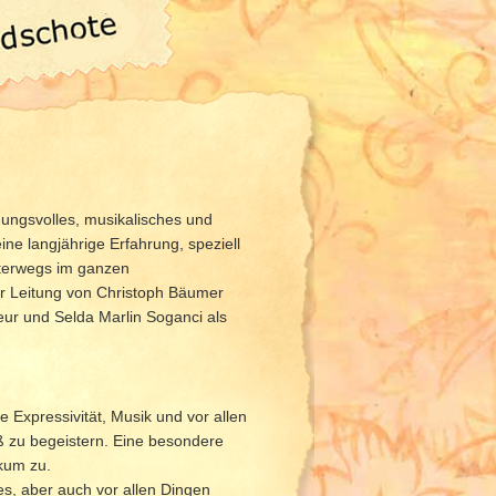
gungsvolles, musikalisches und
ine langjährige Erfahrung, speziell
unterwegs im ganzen
r Leitung von Christoph Bäumer
eur und Selda Marlin Soganci als
 Expressivität, Musik und vor allen
ß zu begeistern. Eine besondere
kum zu.
es, aber auch vor allen Dingen